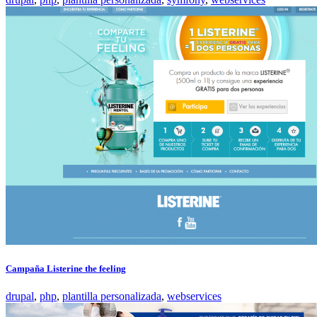
Campaña Listerine the feeling
drupal
,
php
,
plantilla personalizada
,
webservices