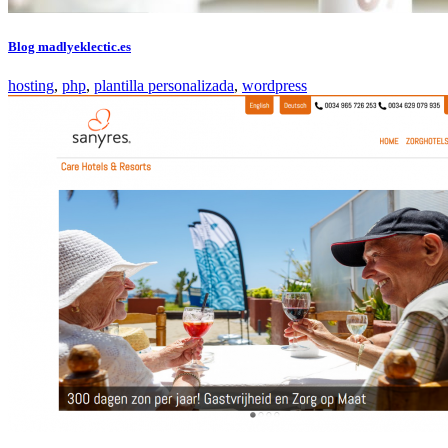
Blog madlyeklectic.es
hosting
,
php
,
plantilla personalizada
,
wordpress