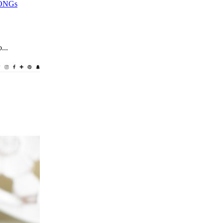
a ONGs
...