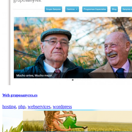
Web gruposanyres.es
hosting
,
php
,
webservices
,
wordpress