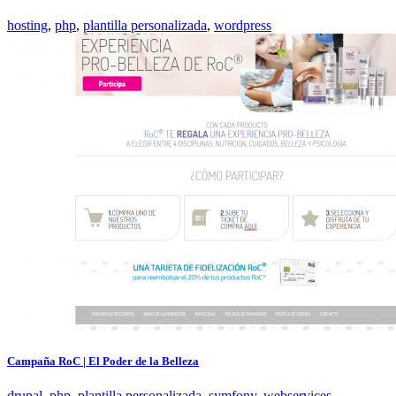
hosting
,
php
,
plantilla personalizada
,
wordpress
Campaña RoC | El Poder de la Belleza
drupal
,
php
,
plantilla personalizada
,
symfony
,
webservices